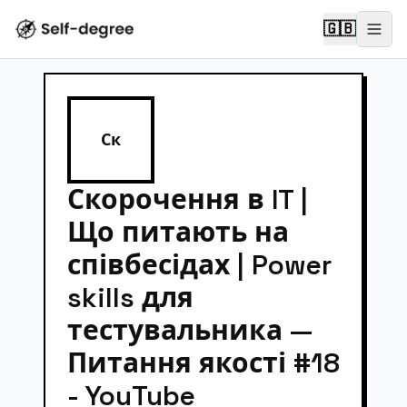
🇬🇧
Ск
Скорочення в IT |
Що питають на
співбесідах | Power
skills для
тестувальника —
Питання якості #18
- YouTube