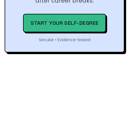
after career breaks.
START YOUR SELF-DEGREE
Secular • Evidence-based