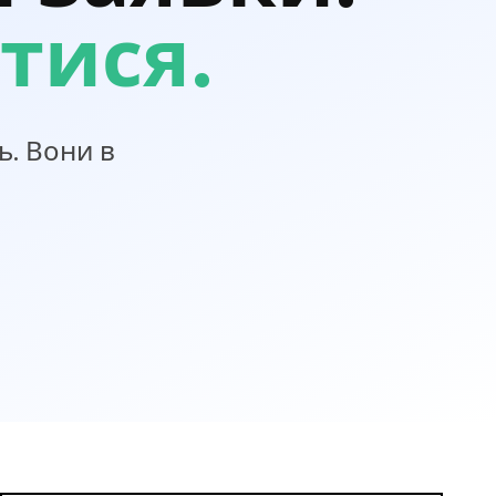
тися.
. Вони в