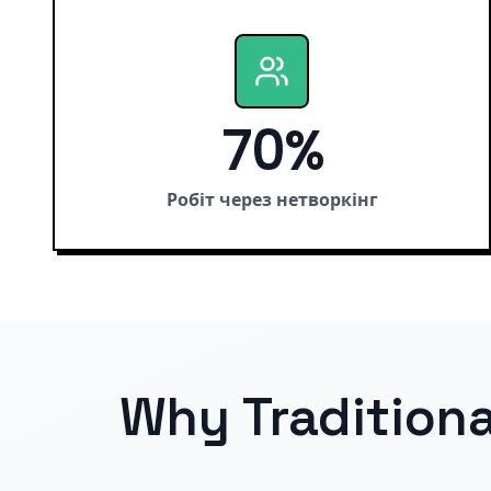
70%
Робіт через нетворкінг
Why Traditiona