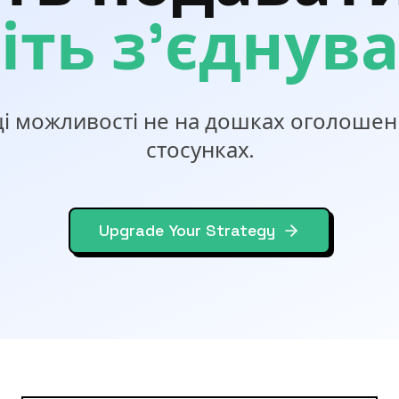
іть з'єднува
і можливості не на дошках оголошень
стосунках.
Upgrade Your Strategy