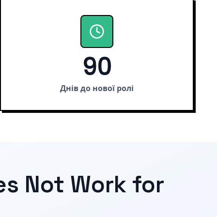
90
Днів до нової ролі
es Not Work for