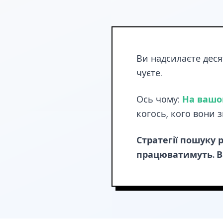
Ви надсилаєте десят
чуєте.
Ось чому:
На вашом
когось, кого вони 
Стратегії пошуку 
працюватимуть. Ва