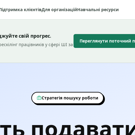
Підтримка клієнтів
Для організацій
Навчальні ресурси
жуйте свій прогрес.
Переглянути поточний 
ескілінг працівників у сфері ШІ за
Стратегія пошуку роботи
ть подавати