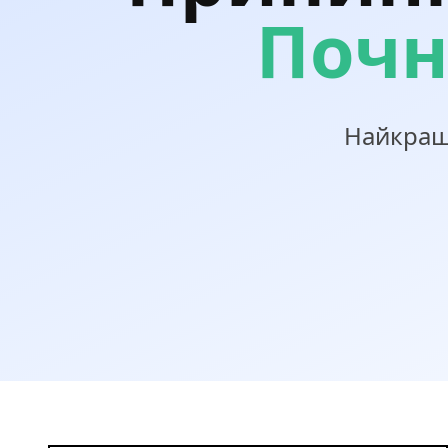
Почн
Найкращ