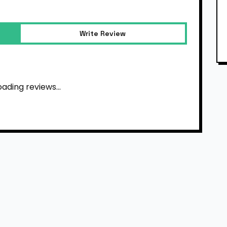
Write Review
oading reviews...