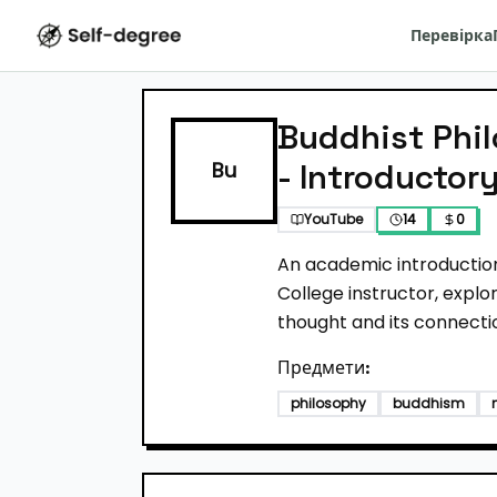
Перевірка
Buddhist Phi
- Introductor
Bu
YouTube
14
0
An academic introduction
College instructor, explo
thought and its connect
Предмети:
philosophy
buddhism