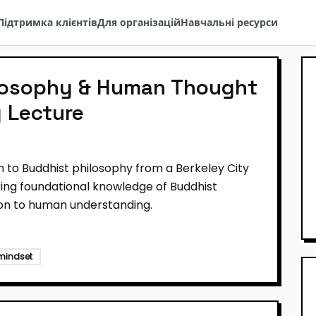
Підтримка клієнтів
Для організацій
Навчальні ресурси
losophy & Human Thought
y Lecture
 to Buddhist philosophy from a Berkeley City
ring foundational knowledge of Buddhist
ion to human understanding.
mindset